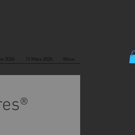
rs 2026
15 Mars 2026
More
res®