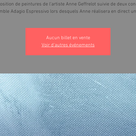
sition de peintures de l'artiste Anne Geffrelot suivie de deux co
mble Adagio Espressivo lors desquels Anne réalisera en direct une
Aucun billet en vente
Voir d'autres événements