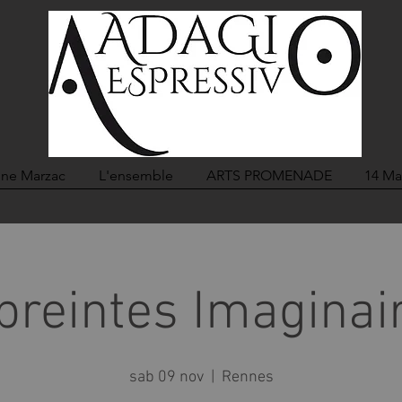
line Marzac
L'ensemble
ARTS PROMENADE
14 Ma
reintes Imaginai
sab 09 nov
  |  
Rennes