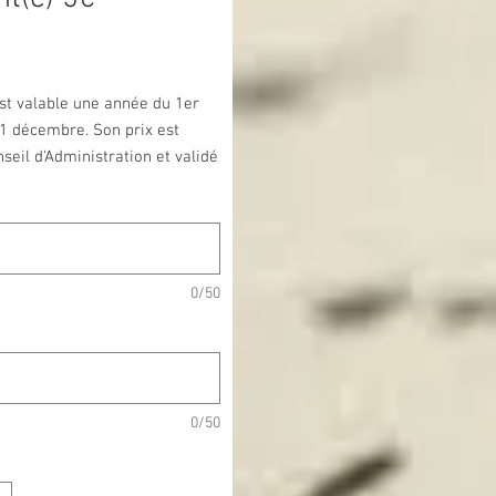
rix
st valable une année du 1er
1 décembre. Son prix est
nseil d'Administration et validé
e Générale tous les ans. Pour
 le Conseil d'Administration a
us proposer deux prix compris
0 euros
0/50
0/50