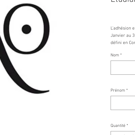
P
5,00 €
L'adhésion e
Janvier au 3
défini en Co
en Assemblé
Nom
*
l'année 2026
choisi de vo
entre 5 et 1
Prénom
*
Quantité
*